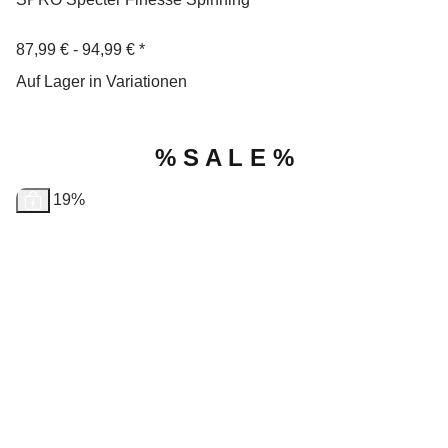
87,99 € -
94,99 €
*
Auf Lager in Variationen
% S A L E %
Sale 19%