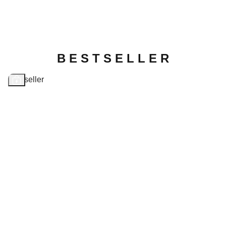
B E S T S E L L E R
Bestseller