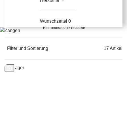
Hersteller
Zangen
Wunschzettel
0
Hier findest du 17 Produkte
Filter und Sortierung
17 Artikel
Auf Lager