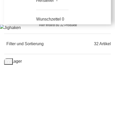
Hersteller
Jighaken
Wunschzettel
0
Hier findest du 32 Produkte
Filter und Sortierung
32 Artikel
Auf Lager