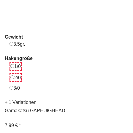
Gewicht
3.5gr.
3.5gr.
Hakengröße
1/0
1/0
2/0
2/0
3/0
3/0
+ 1 Variationen
Gamakatsu GAPE JIGHEAD
7,99 €
*