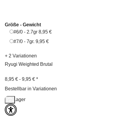
Größe - Gewicht
#6/0 - 2.7gr
#6/0 - 2.7gr
8,95 €
#7/0 - 7gr.
#7/0 - 7gr.
9,95 €
+ 2 Variationen
Ryugi Weighted Brutal
8,95 € -
9,95 €
*
Bestellbar in Variationen
Auf Lager