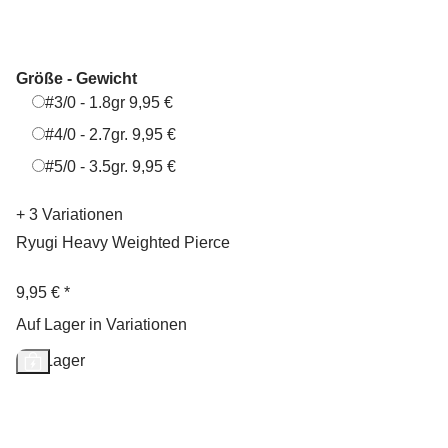
Größe - Gewicht
#3/0 - 1.8gr
#3/0 - 1.8gr
9,95 €
#4/0 - 2.7gr.
#4/0 - 2.7gr.
9,95 €
#5/0 - 3.5gr.
#5/0 - 3.5gr.
9,95 €
+ 3 Variationen
Ryugi Heavy Weighted Pierce
9,95 €
*
Auf Lager in Variationen
Auf Lager