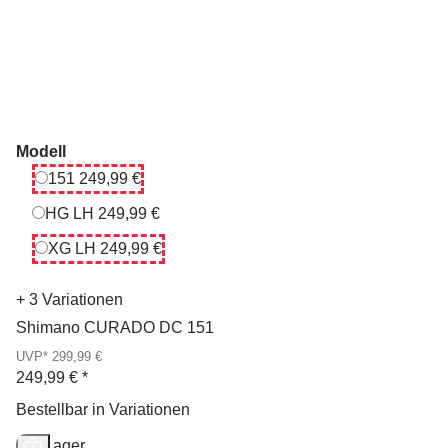
Modell
151
151
249,99 €
HG LH
HG LH
249,99 €
XG LH
XG LH
249,99 €
+ 3 Variationen
Shimano CURADO DC 151
UVP* 299,99 €
249,99 €
*
Bestellbar in Variationen
Auf Lager