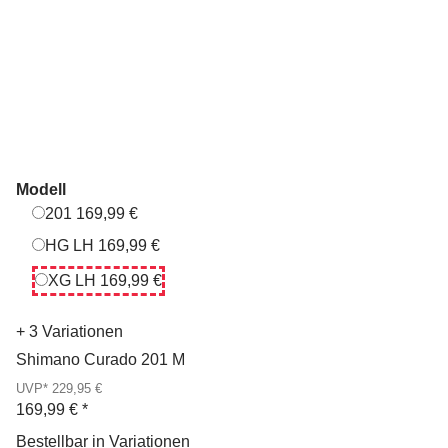
Modell
201
201
169,99 €
HG LH
HG LH
169,99 €
XG LH
XG LH
169,99 €
+ 3 Variationen
Shimano Curado 201 M
UVP* 229,95 €
169,99 €
*
Bestellbar in Variationen