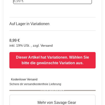
SP Ayu Chrome
8,99 €
Auf Lager in Variationen
8,99 €
inkl. 19% USt. , zzgl.
Versand
Dieser Artikel hat Variationen. Wählen Sie
bitte die gewünschte Variation aus.
Kostenloser Versand
Sichere dir versandkostenfreie Lieferung
0,00 € von 69,99 €
Mehr von
Savage Gear