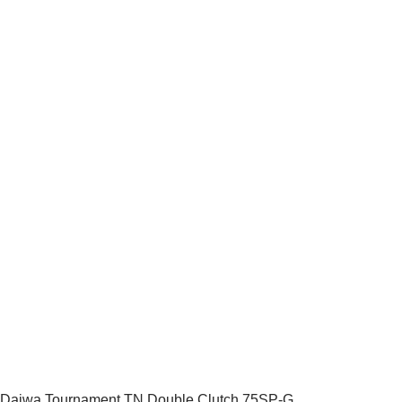
Daiwa Tournament TN Double Clutch 75SP-G