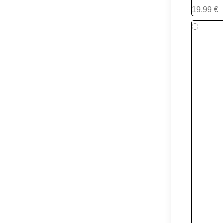
S-20
19,99 €