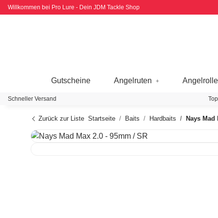
Willkommen bei Pro Lure - Dein JDM Tackle Shop
Gutscheine
Angelruten
Angelroll
Schneller Versand
Top
Zurück zur Liste
Startseite
Baits
Hardbaits
Nays Mad 