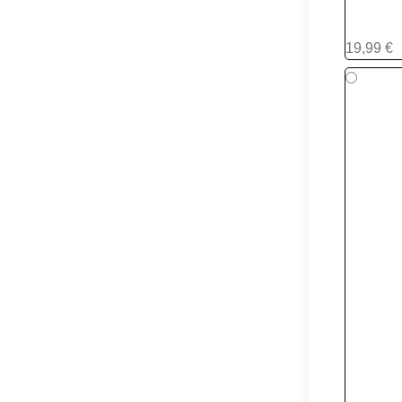
S-22
19,99 €