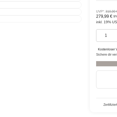
UVP*
:
310,00 
279,99 €
9
inkl. 19% USt
Kostenloser 
Sichere dir ve
Zertifizie