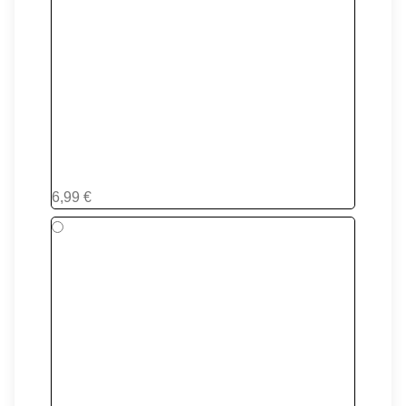
Isomagic
6,99 €