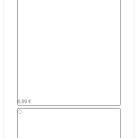
Tenchakin
6,99 €