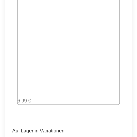
Fluo-Rot / Gold
6,99 €
Auf Lager in Variationen