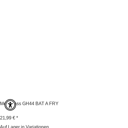
Megabass GH44 BAT A FRY
21,99 €
*
Auf Lager in Variationen