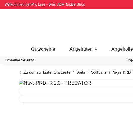
Willkommen bei Pro Lure - Dein JDM Tackle Shop
Gutscheine
Angelruten
Angelroll
Schneller Versand
Top
Zurück zur Liste
Startseite
Baits
Softbaits
Nays PRDT