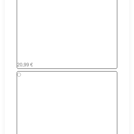
(RATTLE IN) FA HERA
20,99 €