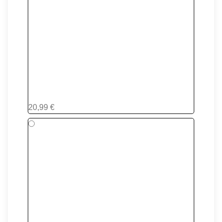
(SILENT) FA PEACOCK
20,99 €