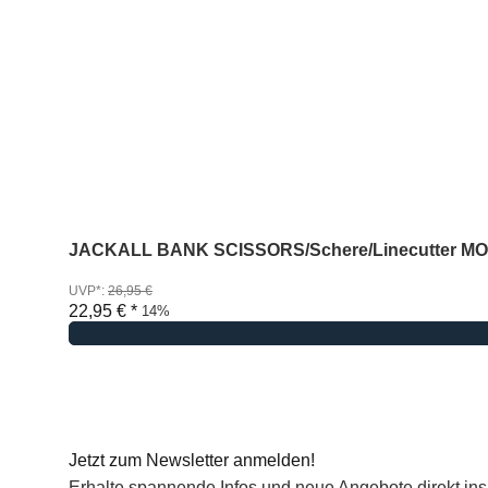
JACKALL BANK SCISSORS/Schere/Linecutter M
UVP*
:
26,95 €
22,95 €
*
14%
Jetzt zum Newsletter anmelden!
Erhalte spannende Infos und neue Angebote direkt ins