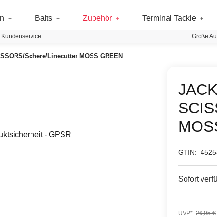
en
Baits
Zubehör
Terminal Tackle
 Kundenservice
Große Au
SSORS/Schere/Linecutter MOSS GREEN
JACK
SCIS
MOS
uktsicherheit - GPSR
GTIN:
4525
Sofort verf
UVP*
:
26,95 €