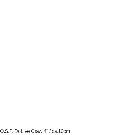
O.S.P. DoLive Craw 4" / ca.10cm