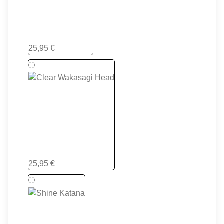
Clear Ayu Head
25,95 €
Clear Wakasagi Head
25,95 €