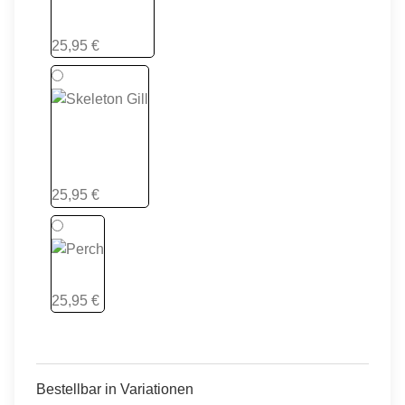
Shine Katana
25,95 €
Skeleton Gill
25,95 €
Perch
25,95 €
Bestellbar in Variationen