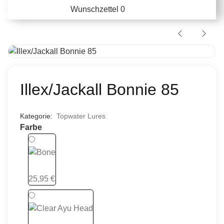
Wunschzettel
0
Illex/Jackall Bonnie 85
Kategorie:
Topwater Lures
Farbe
Bone
25,95 €