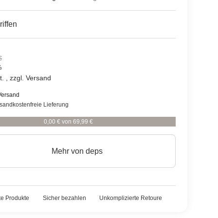
riffen
€
%
. , zzgl.
Versand
Versand
rsandkostenfreie Lieferung
0,00 € von 69,99 €
Mehr von
deps
rte Produkte
Sicher bezahlen
Unkomplizierte Retoure