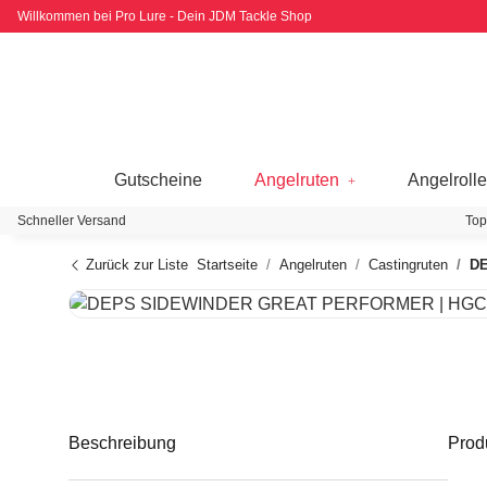
Willkommen bei Pro Lure - Dein JDM Tackle Shop
Gutscheine
Angelruten
Angelroll
Schneller Versand
Top
Zurück zur Liste
Startseite
Angelruten
Castingruten
DE
Beschreibung
Prod