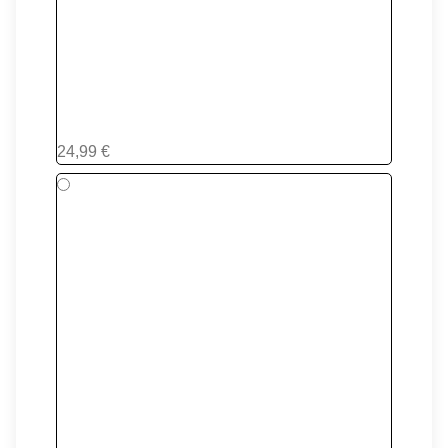
#27
24,99 €