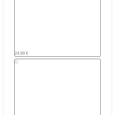
#07
24,99 €