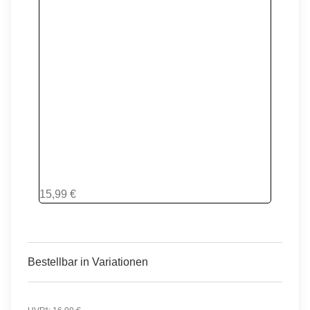
Chrome Pink
15,99 €
Bestellbar in Variationen